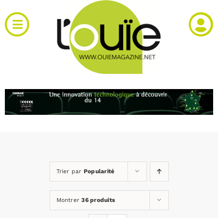
Passer
au
Toggle
contenu
Navigation
Actualités
Produits
RH et emploi
Vidéos
Trier par
Popularité
Agenda
Montrer
36 produits
Kiosque