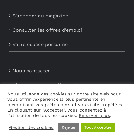
S’abonner au magazine
Consulter les offres d’emploi
Votre espace personnel
Nous contacter
Abonnements aux Newsletters
Nous utilisons des cookies sur notre site web pour
vous offrir l'expérience la plus pertinente en
Découvrez My Audio
mémorisant vos préférences et vos visites répétées.
En cliquant sur "Accepter", vous consentez à
l'utilisation de tous les cookies.
En savoir plus
.
Gestion des cookies
Rejeter
Tout Accepter