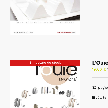
L’Ouï
En rupture de stock
19,00
€
32 pages
Détails