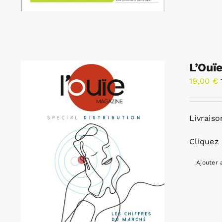
L’Ouï
19,00
€
Livraiso
Cliquez 
Ajouter 