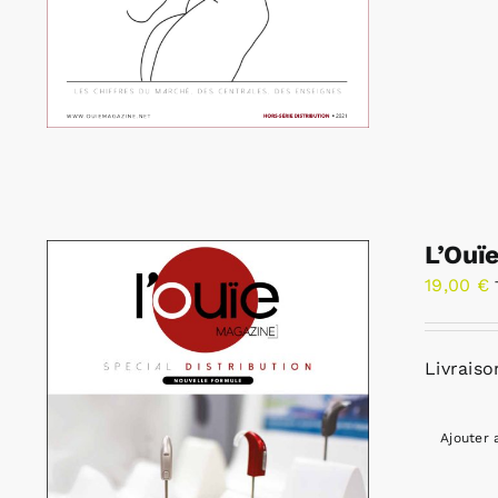
L’Ouï
19,00
€
Livraiso
Ajouter 