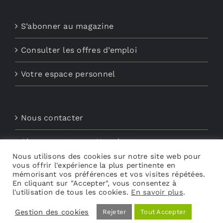
S’abonner au magazine
Consulter les offres d’emploi
Votre espace personnel
Nous contacter
Abonnements aux Newsletters
Nous utilisons des cookies sur notre site web pour
vous offrir l'expérience la plus pertinente en
Découvrez My Audio
mémorisant vos préférences et vos visites répétées.
En cliquant sur "Accepter", vous consentez à
l'utilisation de tous les cookies.
En savoir plus
.
Gestion des cookies
Rejeter
Tout Accepter