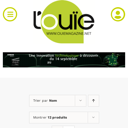
Passer
au
Toggle
contenu
Navigation
Actualités
Produits
RH et emploi
Vidéos
Trier par
Nom
Agenda
Montrer
12 produits
Kiosque