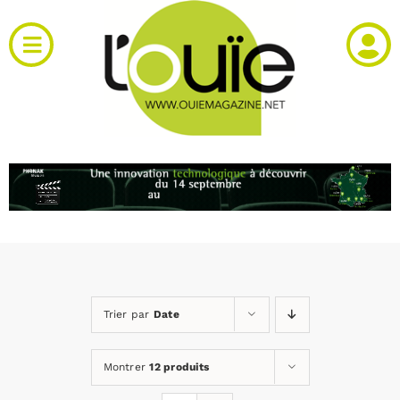
Passer
au
Toggle
contenu
Navigation
Actualités
Produits
RH et emploi
Vidéos
Trier par
Date
Agenda
Montrer
12 produits
Kiosque