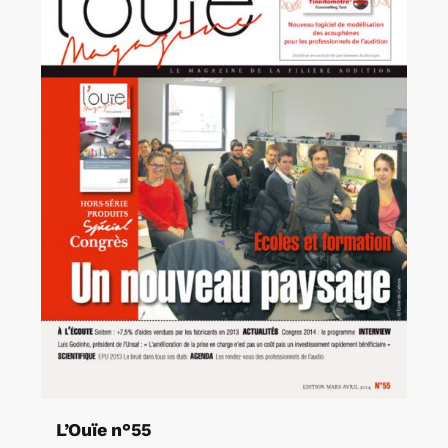
L’Ouïe n°55