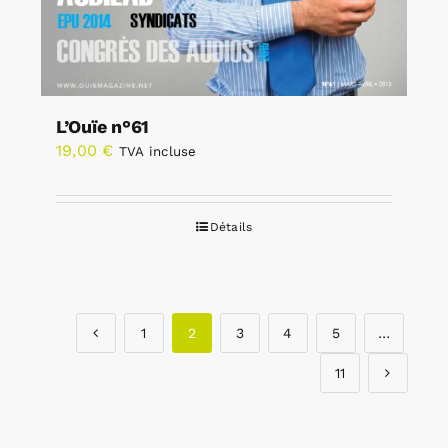
L’Ouïe n°61
19,00
€
TVA incluse
Détails
1
2
3
4
5
…
11