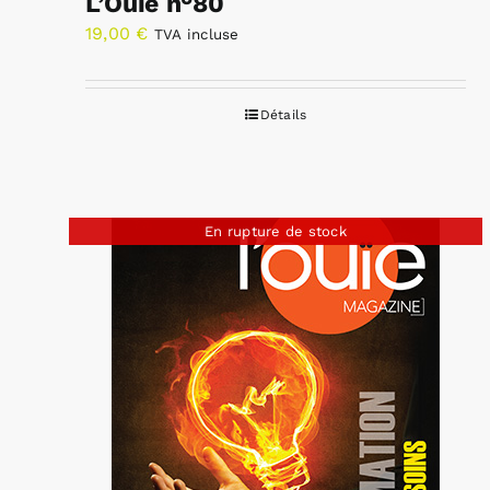
L’Ouïe n°80
19,00
€
TVA incluse
Détails
En rupture de stock