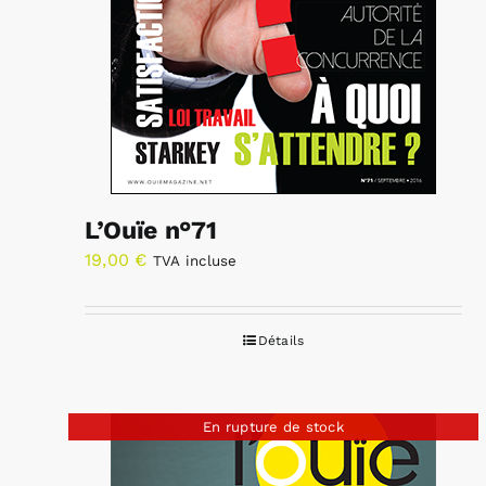
L’Ouïe n°71
19,00
€
TVA incluse
Détails
En rupture de stock