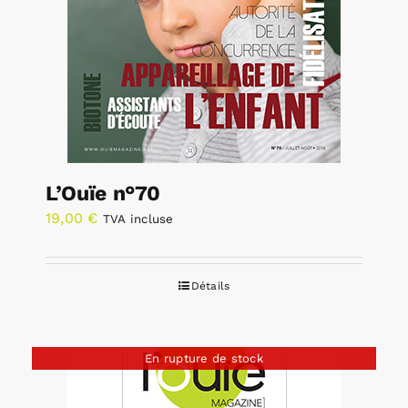
L’Ouïe n°70
19,00
€
TVA incluse
Détails
En rupture de stock