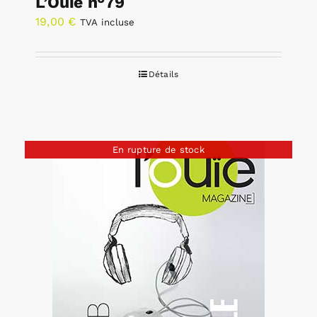
L’Ouïe n°79
19,00
€
TVA incluse
Détails
En rupture de stock