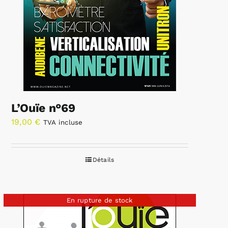
L’Ouïe n°69
19,00
€
TVA incluse
Détails
En rupture de stock