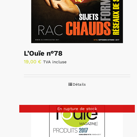
L’Ouïe n°78
19,00
€
TVA incluse
Détails
En rupture de stock