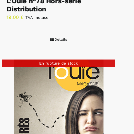
L’Ouïe n°78 Hors-série
Distribution
19,00
€
TVA incluse
Détails
En rupture de stock