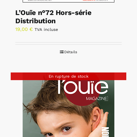
L’Ouïe n°72 Hors-série
Distribution
19,00
€
TVA incluse
Détails
En rupture de stock