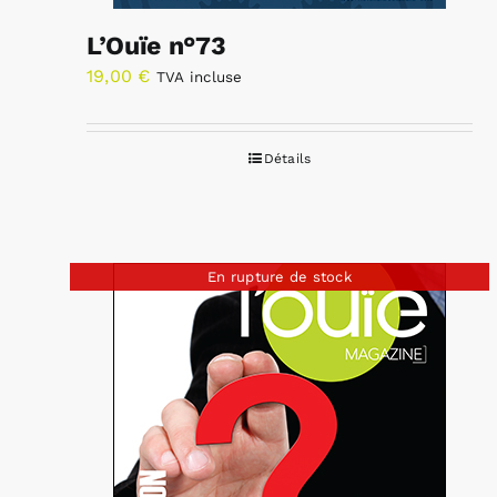
L’Ouïe n°73
19,00
€
TVA incluse
Détails
En rupture de stock