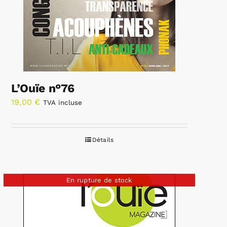
L’Ouïe n°76
19,00
€
TVA incluse
Détails
En rupture de stock