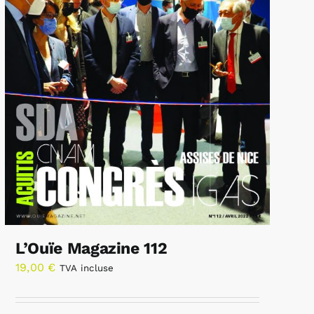
L’Ouïe Magazine 112
19,00
€
TVA incluse