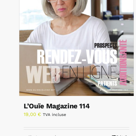
L’Ouïe Magazine 114
19,00
€
TVA incluse