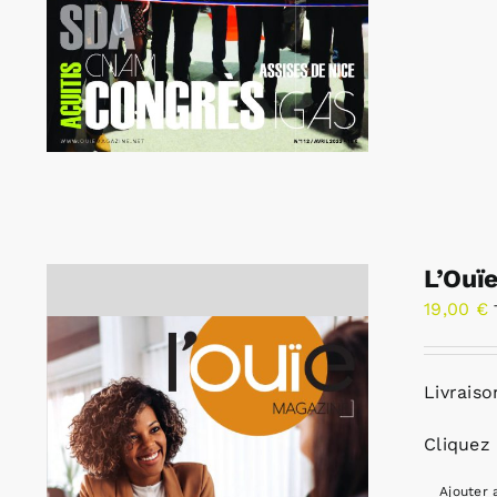
L’Ouï
19,00
€
Livraiso
Cliquez 
Ajouter 