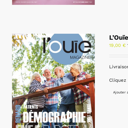
L’Ouï
19,00
€
Livraiso
Cliquez 
Ajouter 