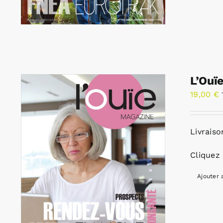
L’Ouï
19,00
€
Livraiso
Cliquez 
Ajouter 