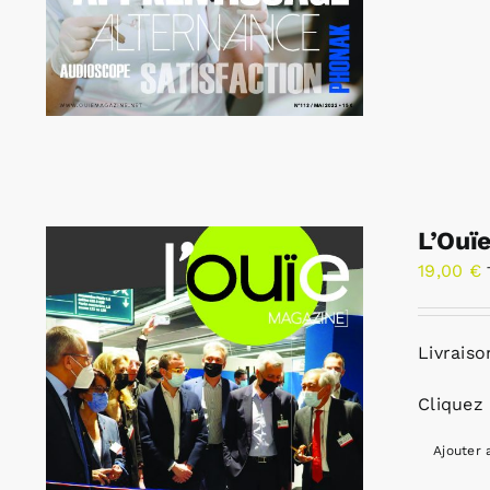
L’Ouï
19,00
€
Livraiso
Cliquez 
Ajouter 