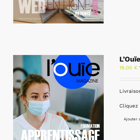
L’Ouï
19,00
€
Livraiso
Cliquez 
Ajouter 