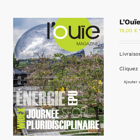
L’Ouï
19,00
€
Livraiso
Cliquez 
Ajouter 