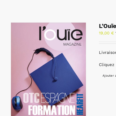
L’Ouï
19,00
€
Livraiso
Cliquez 
Ajouter 