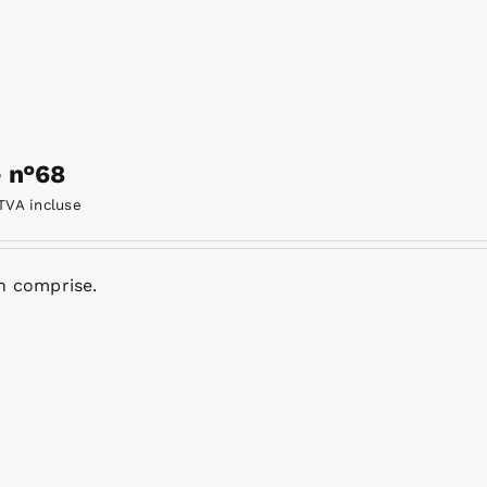
e n°68
TVA incluse
n comprise.