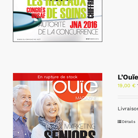
L’Ouï
En rupture de stock
19,00
€
Livraiso
Détails