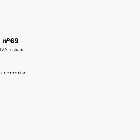
e n°69
TVA incluse
n comprise.