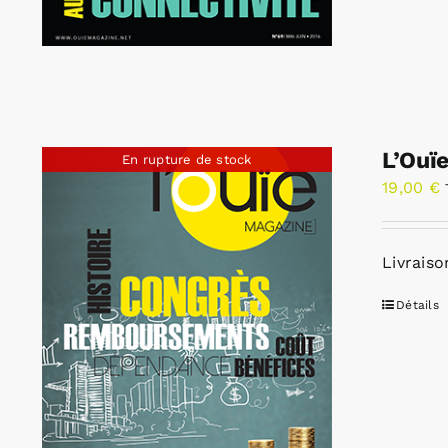
L’Ouï
En rupture de stock
19,00
€
Livraiso
Détails