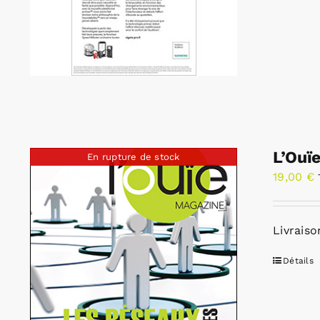
L’Ouï
En rupture de stock
19,00
€
Livraiso
Détails