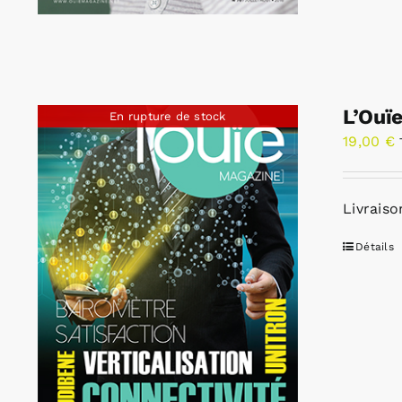
L’Ouï
En rupture de stock
19,00
€
Livraiso
Détails