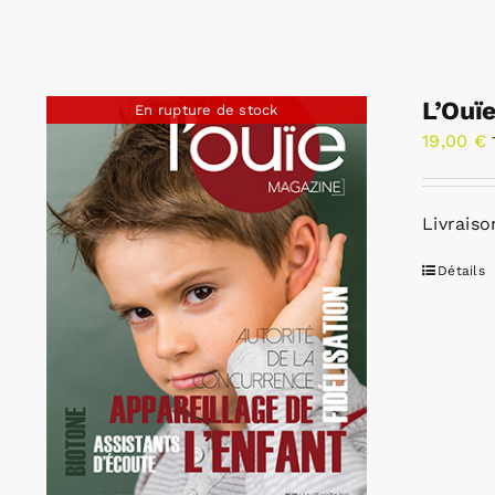
L’Ouï
En rupture de stock
19,00
€
Livraiso
Détails