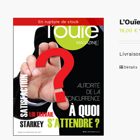
L’Ouï
En rupture de stock
19,00
€
Livraiso
Détails