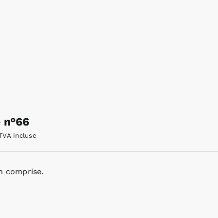
e n°66
TVA incluse
n comprise.