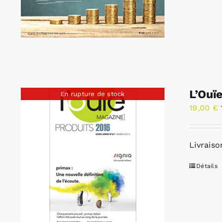
L’Ouï
En rupture de stock
19,00
€
Livraiso
Détails