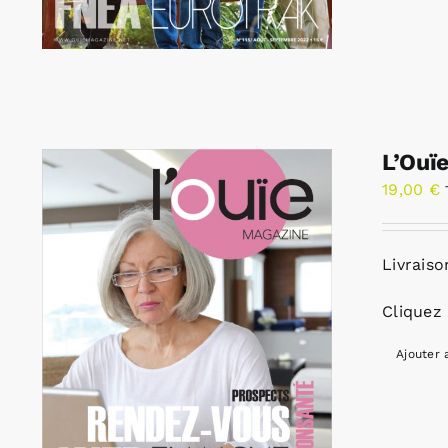
L’Ouï
19,00
€
Livraiso
Cliquez 
Ajouter 