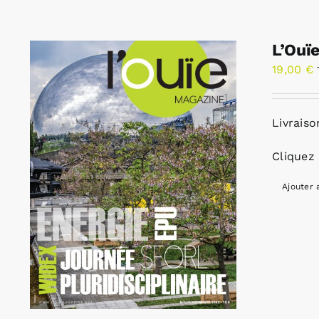
L’Ouï
19,00
€
Livraiso
Cliquez 
Ajouter 