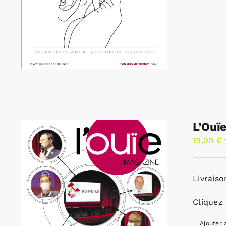
L’Ouï
19,00
€
Livraiso
Cliquez 
Ajouter 