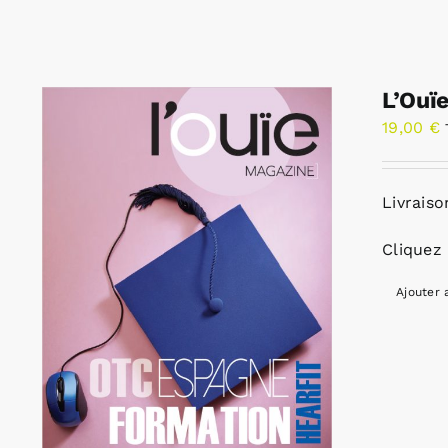
L’Ouï
19,00
€
Livraiso
Cliquez 
Ajouter 