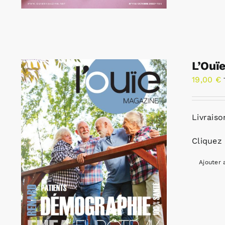
L’Ouï
19,00
€
Livraiso
Cliquez 
Ajouter 