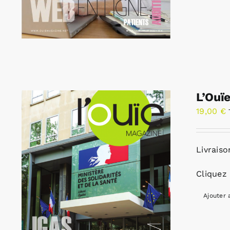
L’Ouï
19,00
€
Livraiso
Cliquez 
Ajouter 