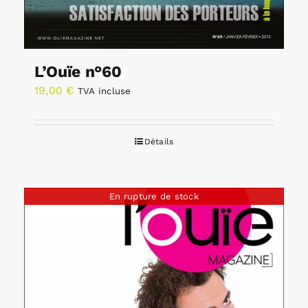
L’Ouïe n°60
19,00
€
TVA incluse
Détails
En rupture de stock