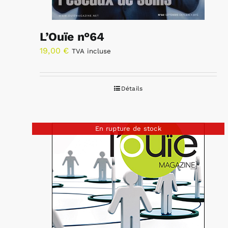
L’Ouïe n°64
19,00
€
TVA incluse
Détails
En rupture de stock