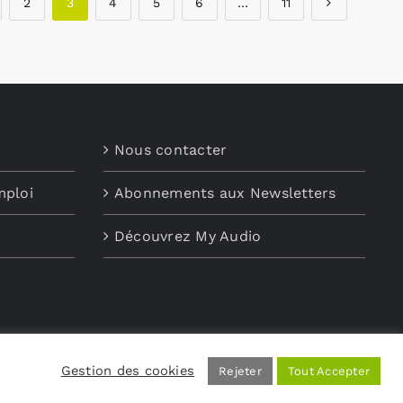
2
3
4
5
6
…
11
Nous contacter
mploi
Abonnements aux Newsletters
Découvrez My Audio
Gestion des cookies
Rejeter
Tout Accepter