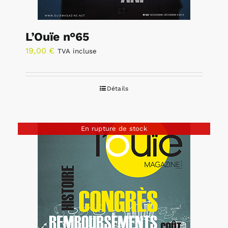
L’Ouïe n°65
19,00
€
TVA incluse
Détails
En rupture de stock