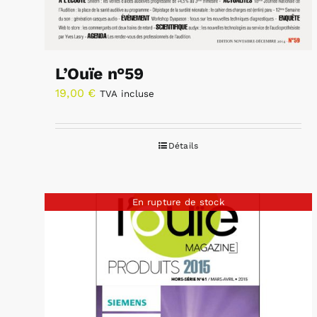
L’Ouïe n°59
19,00
€
TVA incluse
Détails
En rupture de stock