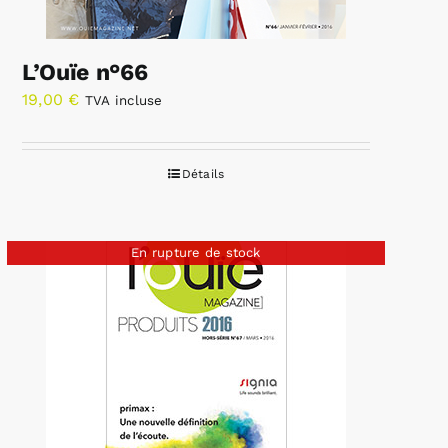
L’Ouïe n°66
19,00
€
TVA incluse
Détails
En rupture de stock