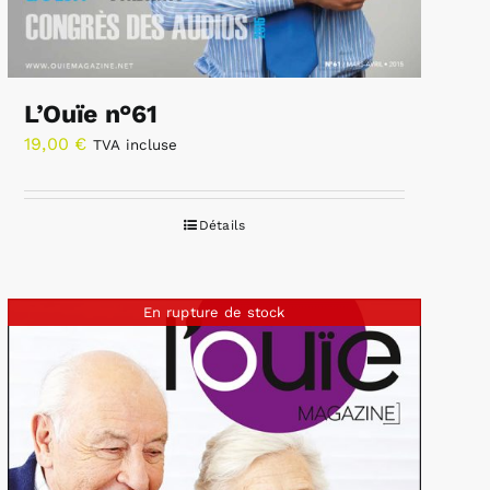
L’Ouïe n°61
19,00
€
TVA incluse
Détails
En rupture de stock