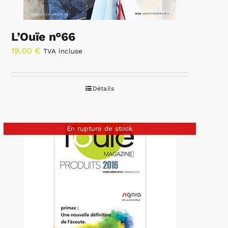
L’Ouïe n°66
19,00
€
TVA incluse
Détails
En rupture de stock