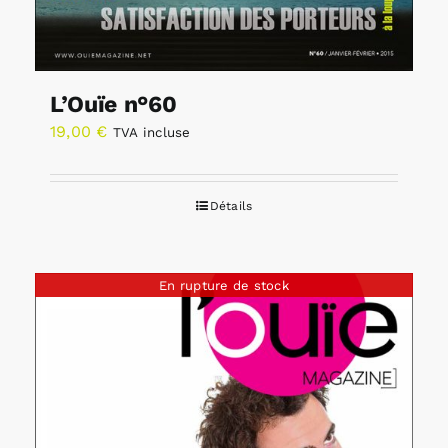
L’Ouïe n°60
19,00
€
TVA incluse
Détails
En rupture de stock