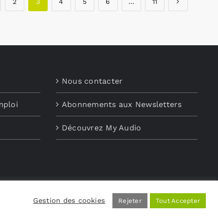
2
3
4
5
6
…
11
Nous contacter
mploi
Abonnements aux Newsletters
Découvrez My Audio
Gestion des cookies
Rejeter
Tout Accepter