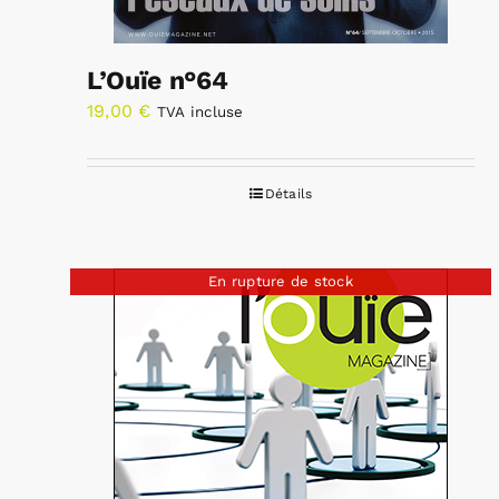
L’Ouïe n°64
19,00
€
TVA incluse
Détails
En rupture de stock