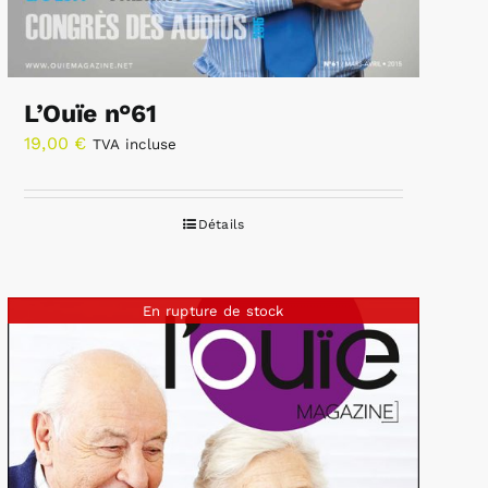
L’Ouïe n°61
19,00
€
TVA incluse
Détails
En rupture de stock