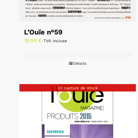
L’Ouïe n°59
19,00
€
TVA incluse
Détails
En rupture de stock