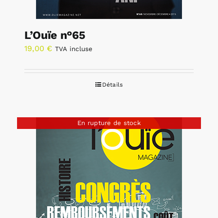
L’Ouïe n°65
19,00
€
TVA incluse
Détails
En rupture de stock