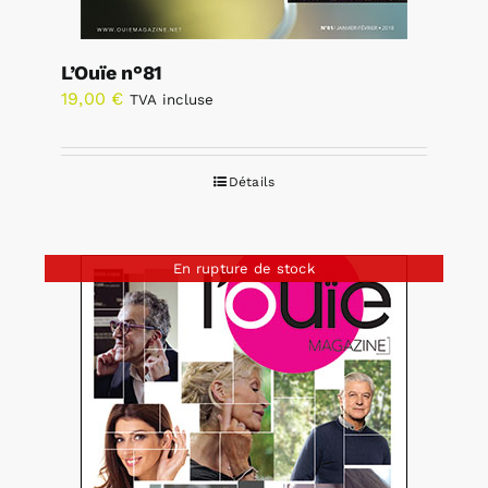
L’Ouïe n°81
19,00
€
TVA incluse
Détails
En rupture de stock