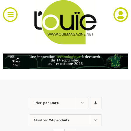
Passer
au
Toggle
contenu
Navigation
Actualités
Produits
RH et emploi
Vidéos
Trier par
Date
Agenda
Montrer
24 produits
Kiosque