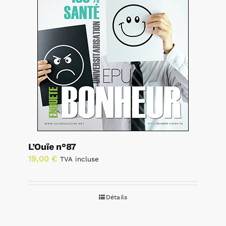
L’Ouïe n°87
19,00
€
TVA incluse
Détails