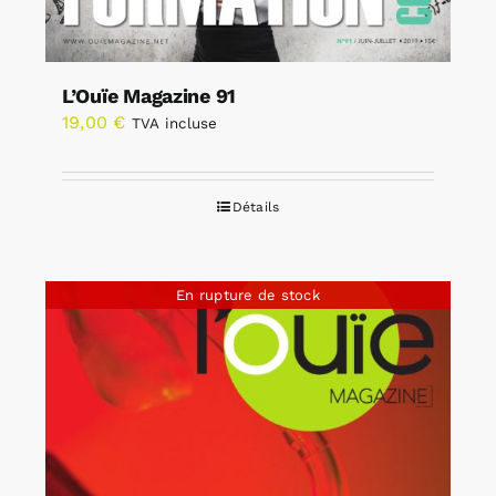
L’Ouïe Magazine 91
19,00
€
TVA incluse
Détails
En rupture de stock