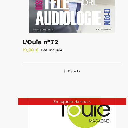
L’Ouïe n°72
19,00
€
TVA incluse
Détails
En rupture de stock