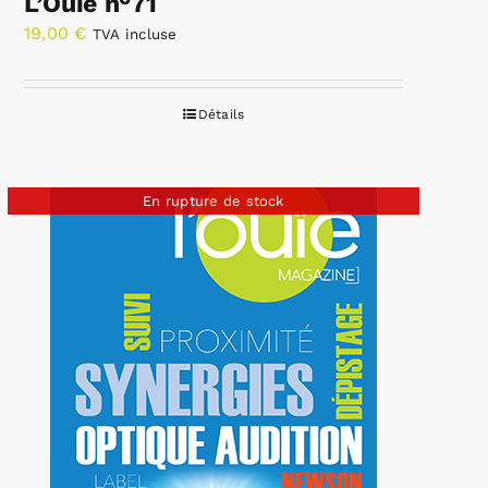
L’Ouïe n°71
19,00
€
TVA incluse
Détails
En rupture de stock