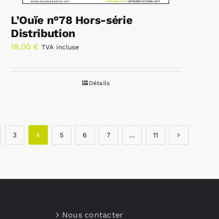
L’Ouïe n°78 Hors-série
Distribution
19,00
€
TVA incluse
Détails
3
4
5
6
7
…
11
Nous contacter