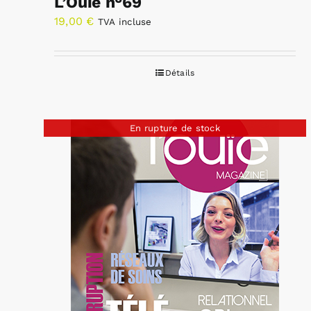
L’Ouïe n°69
19,00
€
TVA incluse
Détails
En rupture de stock