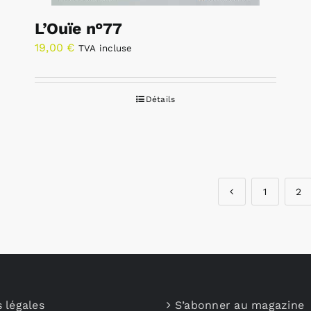
L’Ouïe n°77
19,00
€
TVA incluse
Détails
1
2
 légales
S’abonner au magazine