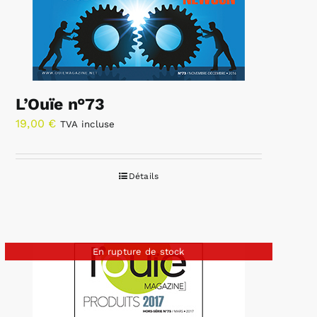
L’Ouïe n°73
19,00
€
TVA incluse
Détails
En rupture de stock