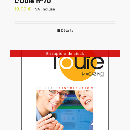
L’Ouïe n°70
19,00
€
TVA incluse
Détails
En rupture de stock