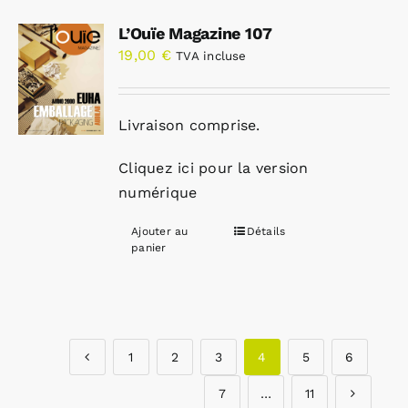
L’Ouïe Magazine 107
19,00
€
TVA incluse
Livraison comprise.
Cliquez ici pour la version
numérique
Ajouter au
Détails
panier
1
2
3
4
5
6
7
…
11