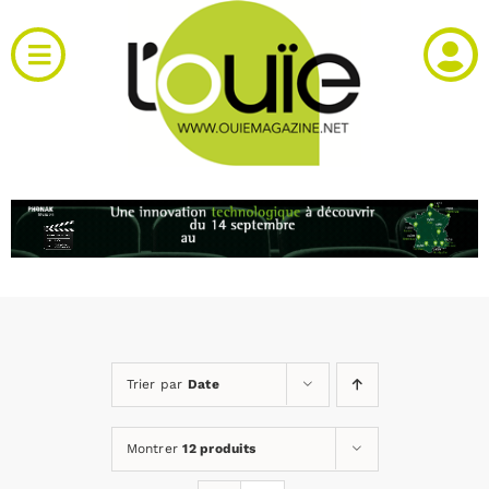
Passer
au
Toggle
contenu
Navigation
Actualités
Produits
RH et emploi
Vidéos
Trier par
Date
Agenda
Montrer
12 produits
Kiosque