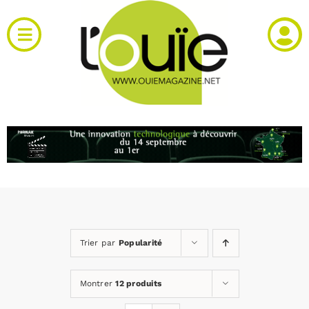
Passer
au
Toggle
contenu
Navigation
Actualités
Produits
RH et emploi
Vidéos
Trier par
Popularité
Agenda
Montrer
12 produits
Kiosque