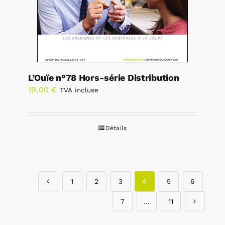
L’Ouïe n°78 Hors-série Distribution
19,00
€
TVA incluse
Détails
1
2
3
4
5
6
7
…
11