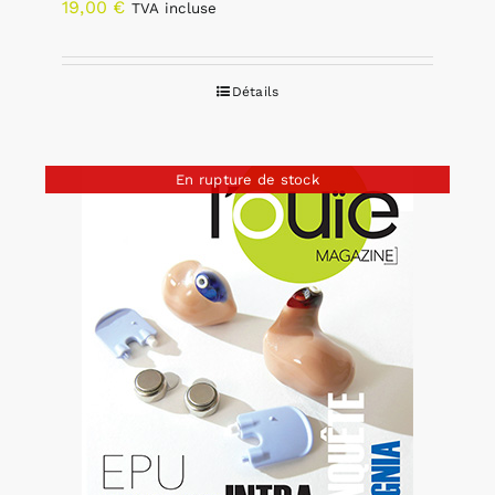
19,00
€
TVA incluse
Détails
En rupture de stock