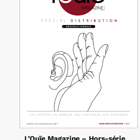
L’Ouïe Magazine – Hors-série