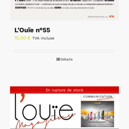
L’Ouïe n°55
15,00
€
TVA incluse
Détails
En rupture de stock