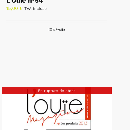
L’Ouïe n°54
15,00
€
TVA incluse
Détails
En rupture de stock