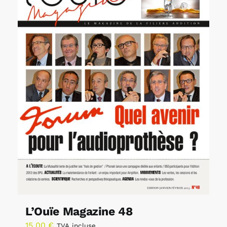
L’Ouïe Magazine 48
15,00
€
TVA incluse