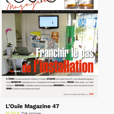
L’Ouïe Magazine 47
15,00
€
TVA incluse