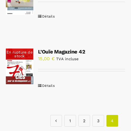
Détails
L’Ouïe Magazine 42
En rupture de
stock
15,00
€
TVA incluse
Détails
1
2
3
4