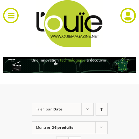
Passer
au
Toggle
contenu
Navigation
Actualités
Produits
RH et emploi
Vidéos
Trier par
Date
Agenda
Montrer
36 produits
Kiosque