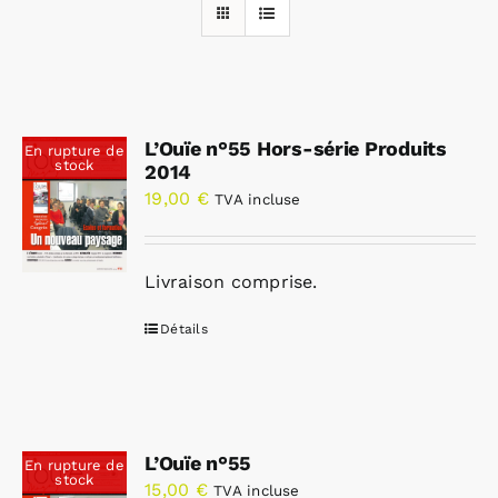
Rechercher:
L’Ouïe n°55 Hors-série Produits
En rupture de
Annonces emploi
stock
2014
19,00
€
TVA incluse
Livraison comprise.
Détails
L’Ouïe n°55
En rupture de
stock
15,00
€
TVA incluse