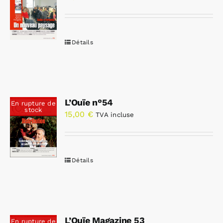
Détails
L’Ouïe n°54
En rupture de
stock
15,00
€
TVA incluse
Détails
L’Ouïe Magazine 53
En rupture de