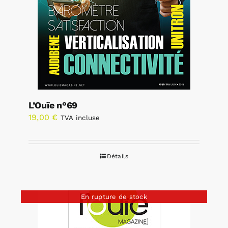
L’Ouïe n°69
19,00
€
TVA incluse
Détails
En rupture de stock