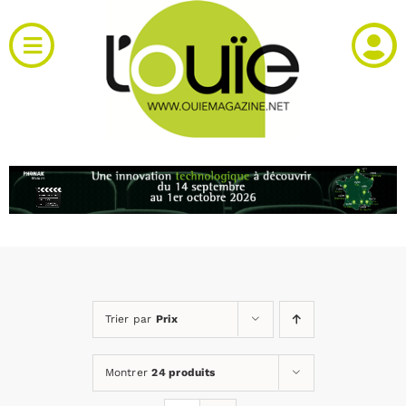
Passer
au
Toggle
contenu
Navigation
Actualités
Produits
RH et emploi
Vidéos
Trier par
Prix
Agenda
Montrer
24 produits
Kiosque