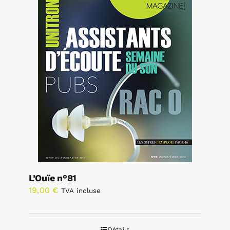
L’Ouïe n°81
19,00
€
TVA incluse
Détails