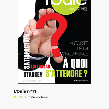
L’Ouïe n°71
19,00
€
TVA incluse