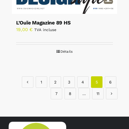
L’Ouïe Magazine 89 HS
19,00
€
TVA incluse
Détails
1
2
3
4
5
6
7
8
…
11