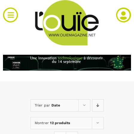
Passer
au
Toggle
contenu
Navigation
Actualités
Produits
RH et emploi
Vidéos
Trier par
Date
Agenda
Montrer
12 produits
Kiosque