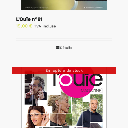
L’Ouïe n°81
19,00
€
TVA incluse
Détails
En rupture de stock