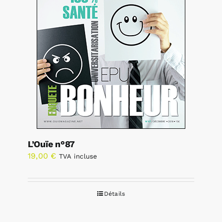
L’Ouïe n°87
19,00
€
TVA incluse
Détails