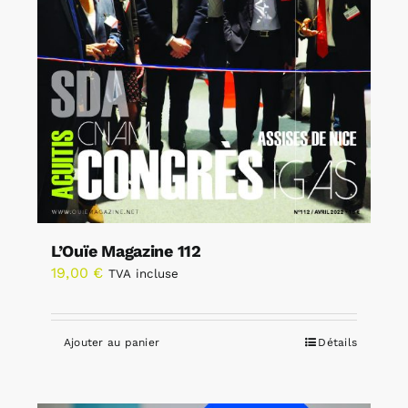
L’Ouïe Magazine 112
19,00
€
TVA incluse
Ajouter au panier
Détails