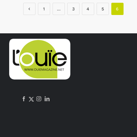
1
…
3
4
5
6