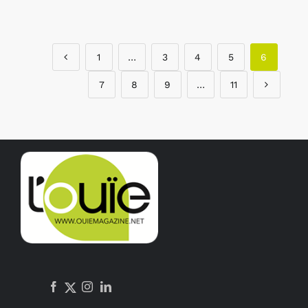
1
…
3
4
5
6
7
8
9
…
11