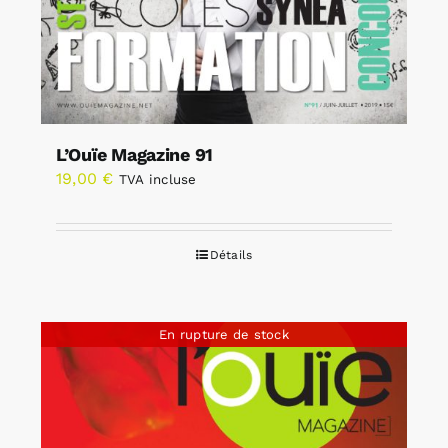
L’Ouïe Magazine 91
19,00
€
TVA incluse
Détails
En rupture de stock