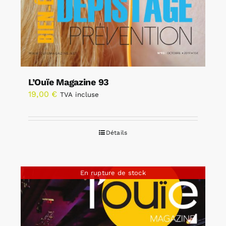
L’Ouïe Magazine 93
19,00
€
TVA incluse
Détails
En rupture de stock