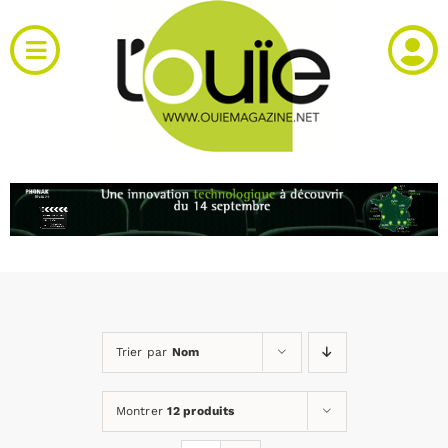
Passer
au
Toggle
contenu
Navigation
Actualités
Produits
RH et emploi
Vidéos
Trier par
Nom
Agenda
Montrer
12 produits
Kiosque