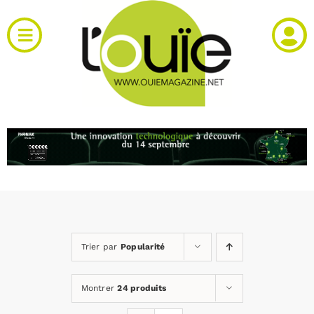
Passer
au
Toggle
contenu
Navigation
Actualités
Produits
RH et emploi
Vidéos
Trier par
Popularité
Agenda
Montrer
24 produits
Kiosque