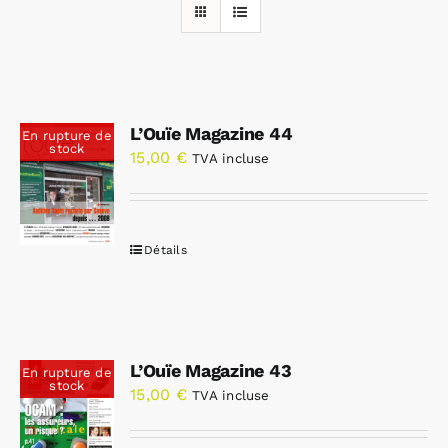
Rechercher:
L’Ouïe Magazine 44
En rupture de
Annonces emploi
stock
15,00
€
TVA incluse
Détails
L’Ouïe Magazine 43
En rupture de
stock
15,00
€
TVA incluse