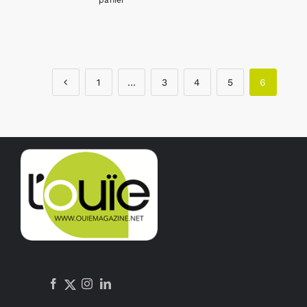
panier
1
…
3
4
5
6