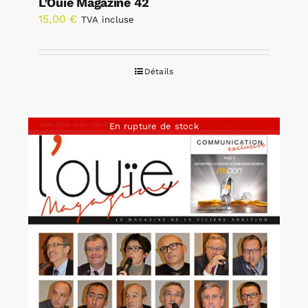
L’Ouïe Magazine 42
15,00
€
TVA incluse
Détails
En rupture de stock