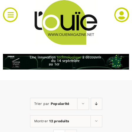
Passer
au
Toggle
contenu
Navigation
Actualités
Produits
RH et emploi
Vidéos
Trier par
Popularité
Agenda
Montrer
12 produits
Kiosque