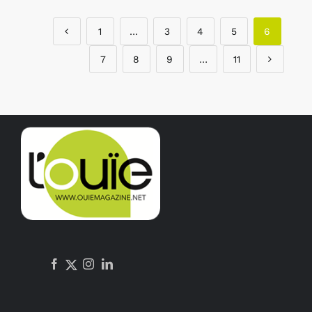
1
…
3
4
5
6
7
8
9
…
11