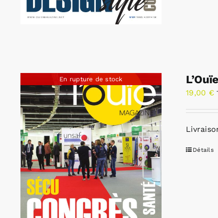
L’Ouï
En rupture de stock
19,00
€
Livraiso
Détails