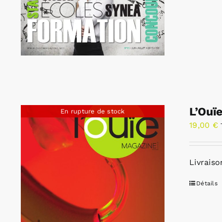
L’Ouï
En rupture de stock
19,00
€
Livraiso
Détails