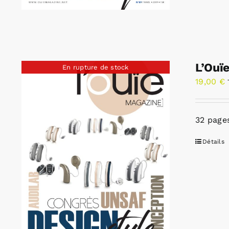
L’Ouï
En rupture de stock
19,00
€
32 pages
Détails