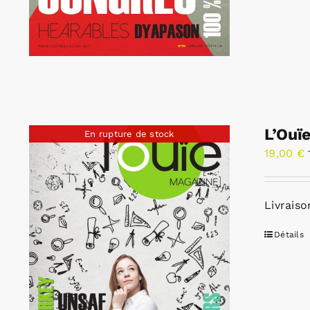
L’Ouï
En rupture de stock
19,00
€
Livraiso
Détails