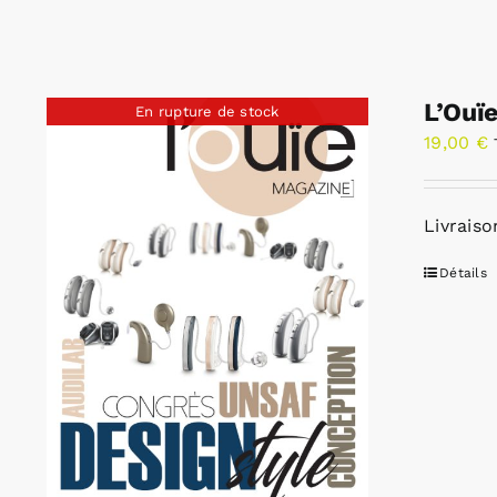
L’Ouï
En rupture de stock
19,00
€
Livraiso
Détails