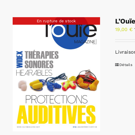
L’Ouï
En rupture de stock
19,00
€
Livraiso
Détails