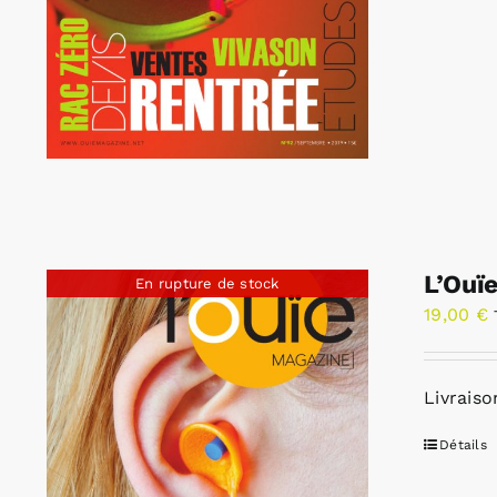
L’Ouï
En rupture de stock
19,00
€
Livraiso
Détails