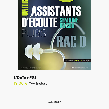
L’Ouïe n°81
19,00
€
TVA incluse
Détails