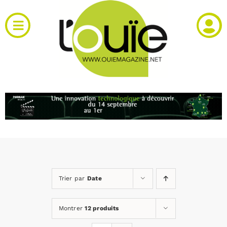
Passer
au
Toggle
contenu
Navigation
Actualités
Produits
RH et emploi
Vidéos
Trier par
Date
Agenda
Montrer
12 produits
Kiosque