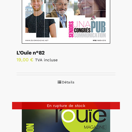
L’Ouïe n°82
19,00
€
TVA incluse
Détails
En rupture de stock