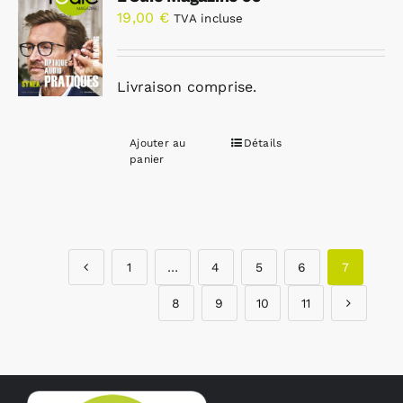
19,00
€
TVA incluse
Livraison comprise.
Ajouter au
Détails
panier
1
…
4
5
6
7
8
9
10
11