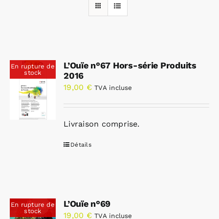
Rechercher:
L’Ouïe n°67 Hors-série Produits
En rupture de
Annonces emploi
stock
2016
19,00
€
TVA incluse
Livraison comprise.
Détails
L’Ouïe n°69
En rupture de
stock
19,00
€
TVA incluse