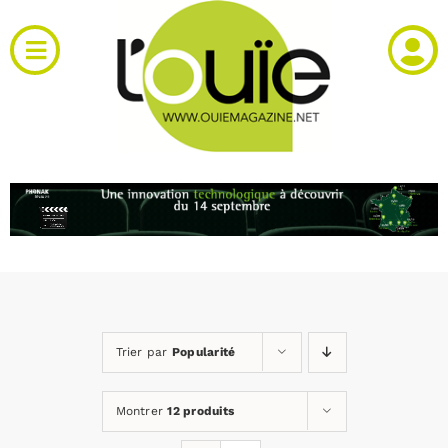
Passer
au
Toggle
contenu
Navigation
Actualités
Produits
RH et emploi
Vidéos
Trier par
Popularité
Agenda
Montrer
12 produits
Kiosque