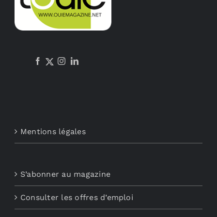
être
choisies
sur
la
page
du
produit
Mentions légales
S’abonner au magazine
Consulter les offres d’emploi