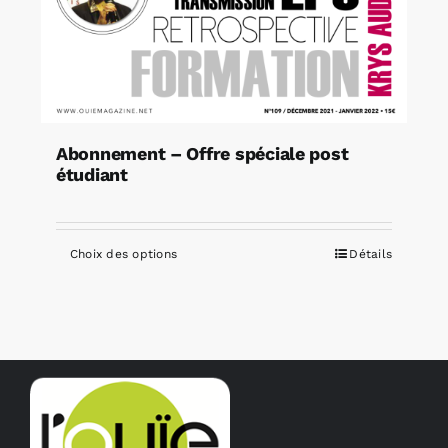
Abonnement – Offre spéciale post
étudiant
Choix des options
Détails
Ce
produit
a
plusieurs
variations.
Les
options
peuvent