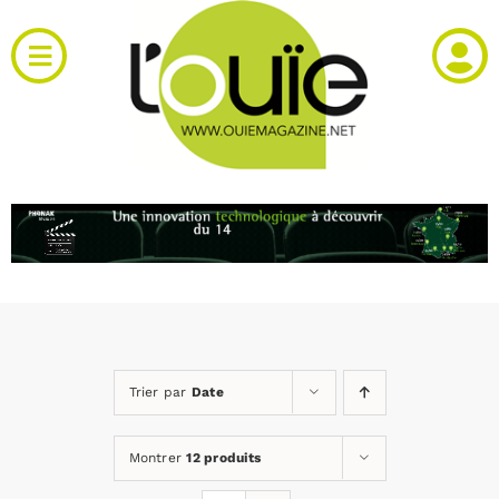
Passer
au
Toggle
contenu
Navigation
Actualités
Produits
RH et emploi
Vidéos
Trier par
Date
Agenda
Montrer
12 produits
Kiosque