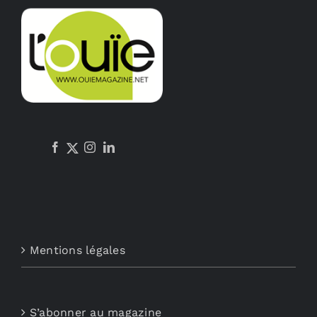
options
peuvent
être
choisies
sur
la
page
du
produit
Mentions légales
S’abonner au magazine