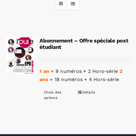
Rechercher:
Abonnement – Offre spéciale post
Annonces emploi
étudiant
1 an
= 9 numéros + 2 Hors-série
2
ans
= 18 numéros + 4 Hors-série
Choix des
Détails
Ce
options
produit
a
plusieurs
variations.
Les