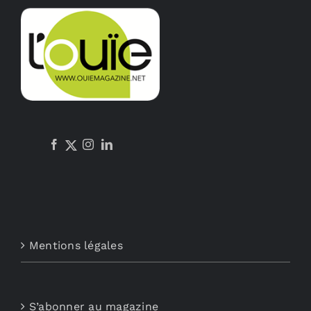
options
peuvent
être
choisies
sur
la
page
du
produit
Mentions légales
S’abonner au magazine