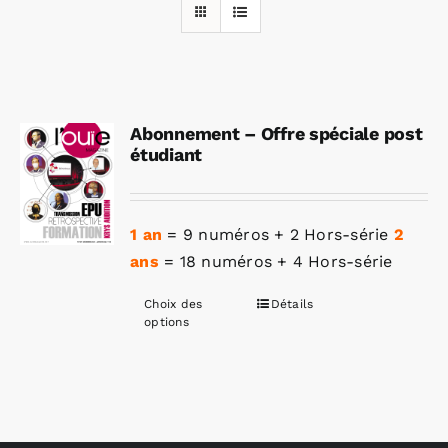
Rechercher:
Abonnement – Offre spéciale post
Annonces emploi
étudiant
1 an
= 9 numéros + 2 Hors-série
2
ans
= 18 numéros + 4 Hors-série
Choix des
Détails
Ce
options
produit
a
plusieurs
variations.
Les