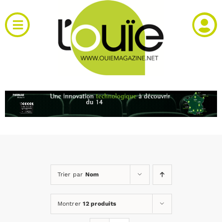
Passer
au
Toggle
contenu
Navigation
Actualités
Produits
RH et emploi
Vidéos
Trier par
Nom
Agenda
Montrer
12 produits
Kiosque