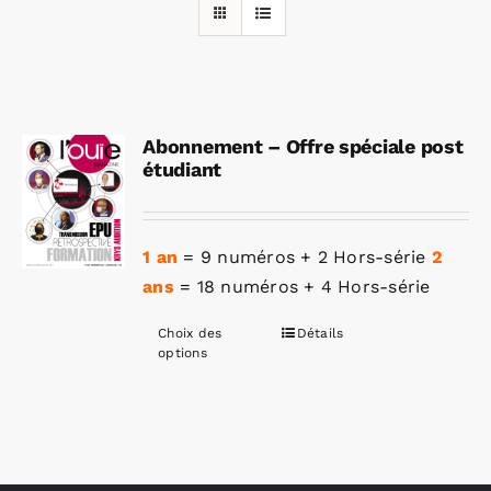
Rechercher:
Abonnement – Offre spéciale post
Annonces emploi
étudiant
1 an
= 9 numéros + 2 Hors-série
2
ans
= 18 numéros + 4 Hors-série
Choix des
Détails
Ce
options
produit
a
plusieurs
variations.
Les