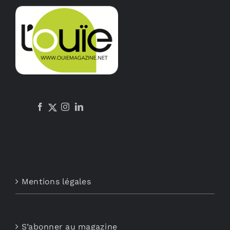
options
peuvent
être
choisies
sur
la
page
du
produit
Mentions légales
S’abonner au magazine