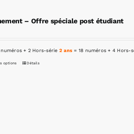
ement – Offre spéciale post étudiant
 numéros + 2 Hors-série
2 ans
= 18 numéros + 4 Hors-s
s options
Détails
Ce
produit
a
plusieurs
variations.
Les
options
peuvent
être