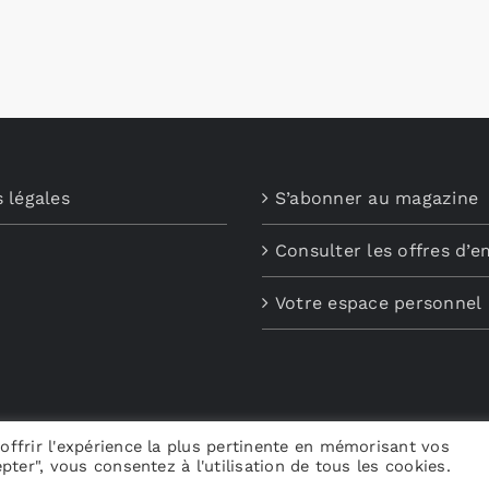
choisies
sur
la
page
du
produit
 légales
S’abonner au magazine
Consulter les offres d’e
Votre espace personnel
offrir l'expérience la plus pertinente en mémorisant vos
pter", vous consentez à l'utilisation de tous les cookies.