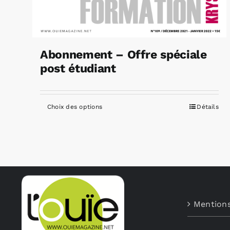
Abonnement – Offre spéciale
post étudiant
Choix des options
Détails
Ce
produit
a
plusieurs
variations.
Les
options
Mentions
peuvent
être