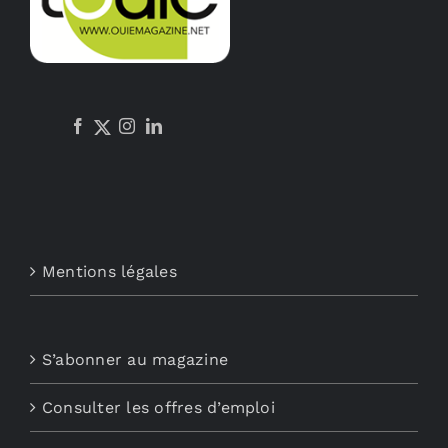
être
choisies
sur
la
page
du
produit
Mentions légales
S’abonner au magazine
Consulter les offres d’emploi