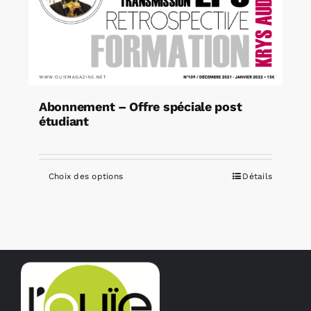
Abonnement – Offre spéciale post
étudiant
Choix des options
Détails
Ce
produit
a
plusieurs
variations.
Les
options
peuvent