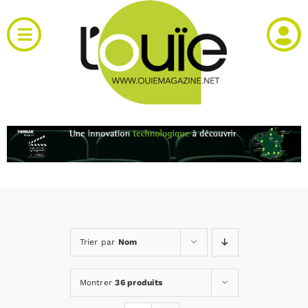
Passer
au
Toggle
contenu
Navigation
Actualités
Produits
RH et emploi
Vidéos
Trier par
Nom
Agenda
Montrer
36 produits
Kiosque