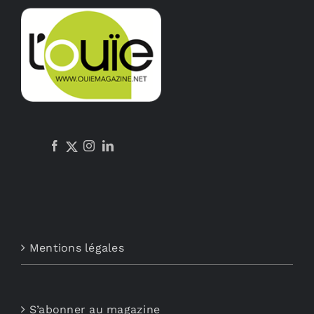
options
peuvent
être
choisies
sur
la
page
du
produit
Mentions légales
S’abonner au magazine