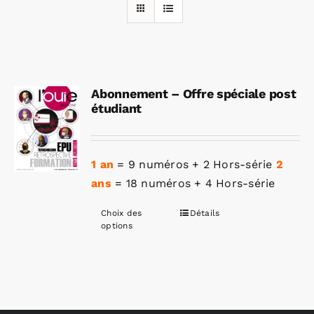
Rechercher:
Abonnement – Offre spéciale post
Annonces emploi
étudiant
1 an
= 9 numéros + 2 Hors-série
2
ans
= 18 numéros + 4 Hors-série
Choix des
Détails
Ce
options
produit
a
plusieurs
variations.
Les