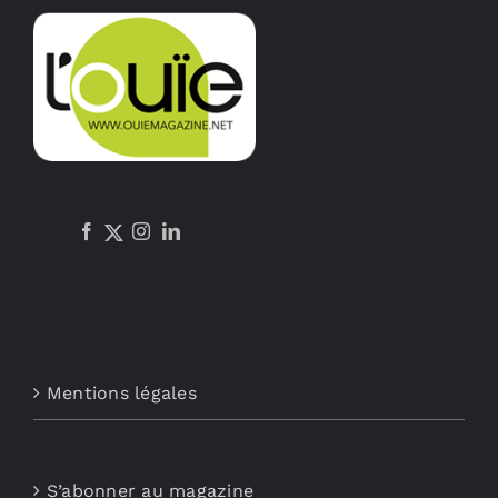
options
peuvent
être
choisies
sur
la
page
du
produit
Mentions légales
S’abonner au magazine