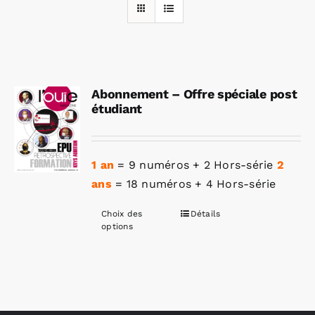
Rechercher:
Abonnement – Offre spéciale post
Annonces emploi
étudiant
1 an
= 9 numéros + 2 Hors-série
2
ans
= 18 numéros + 4 Hors-série
Choix des
Détails
Ce
options
produit
a
plusieurs
variations.
Les