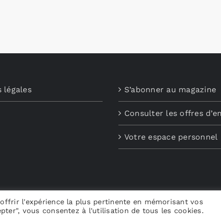
choisies
sur
la
page
du
produit
 légales
S’abonner au magazine
Consulter les offres d’e
Votre espace personnel
offrir l'expérience la plus pertinente en mémorisant vos
pter", vous consentez à l'utilisation de tous les cookies.