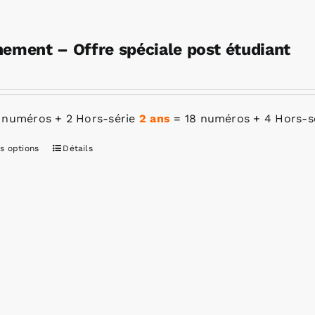
ement – Offre spéciale post étudiant
 numéros + 2 Hors-série
2 ans
= 18 numéros + 4 Hors-s
s options
Détails
Ce
produit
a
plusieurs
variations.
Les
options
peuvent
être