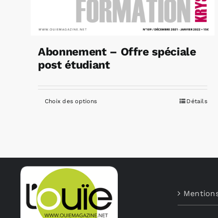
Abonnement – Offre spéciale
post étudiant
Choix des options
Détails
Ce
produit
a
plusieurs
variations.
Les
options
Mentions
peuvent
être