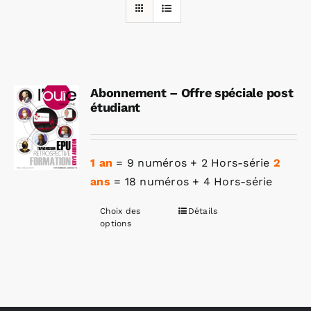
Rechercher:
Abonnement – Offre spéciale post
Annonces emploi
étudiant
1 an
= 9 numéros + 2 Hors-série
2
ans
= 18 numéros + 4 Hors-série
Choix des
Détails
Ce
options
produit
a
plusieurs
variations.
Les