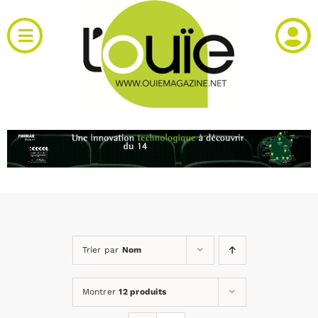
Passer
au
Toggle
contenu
Navigation
Actualités
Produits
RH et emploi
Vidéos
Trier par
Nom
Agenda
Montrer
12 produits
Kiosque