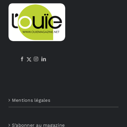
options
peuvent
être
choisies
sur
la
page
du
produit
Mentions légales
S’abonner au magazine