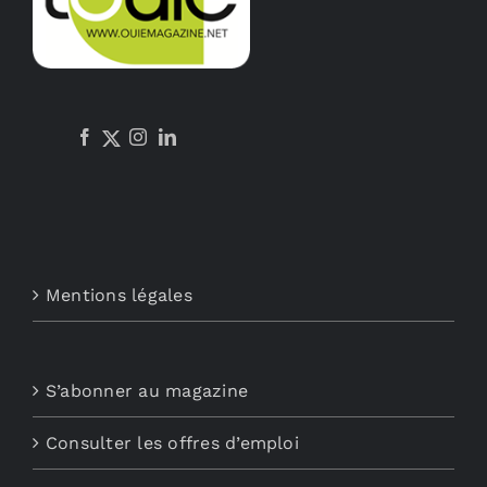
être
choisies
sur
la
page
du
produit
Mentions légales
S’abonner au magazine
Consulter les offres d’emploi