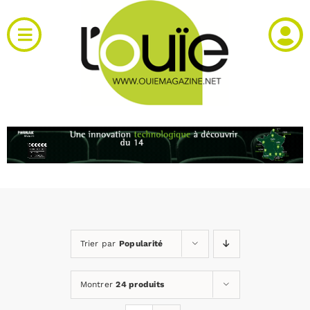
Passer
au
Toggle
contenu
Navigation
Actualités
Produits
RH et emploi
Vidéos
Trier par
Popularité
Agenda
Montrer
24 produits
Kiosque