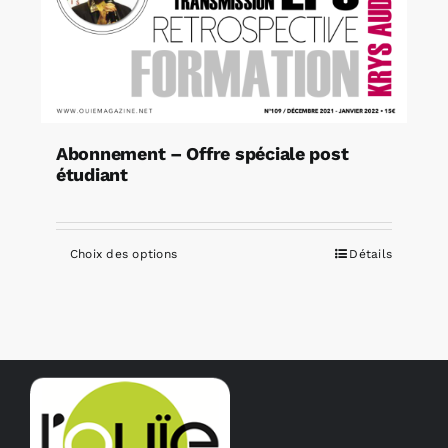
Abonnement – Offre spéciale post
étudiant
Choix des options
Détails
Ce
produit
a
plusieurs
variations.
Les
options
peuvent