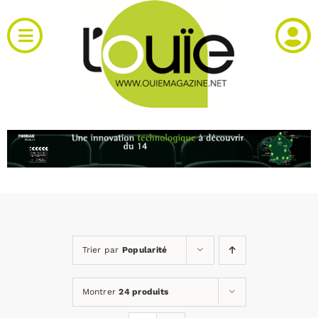
Passer
au
Toggle
contenu
Navigation
Actualités
Produits
RH et emploi
Vidéos
Trier par
Popularité
Agenda
Montrer
24 produits
Kiosque