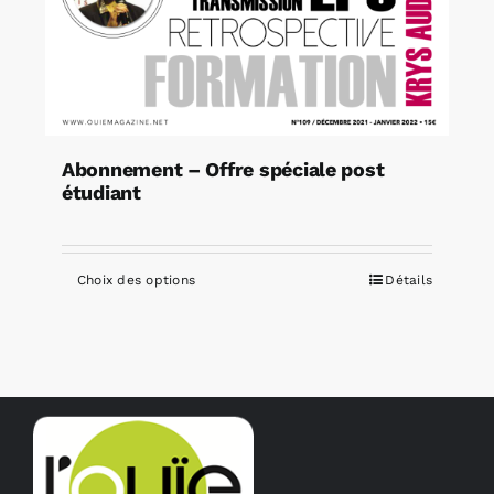
Abonnement – Offre spéciale post
étudiant
Choix des options
Détails
Ce
produit
a
plusieurs
variations.
Les
options
peuvent