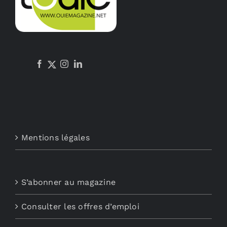
être
choisies
sur
la
page
du
produit
Mentions légales
S’abonner au magazine
Consulter les offres d’emploi