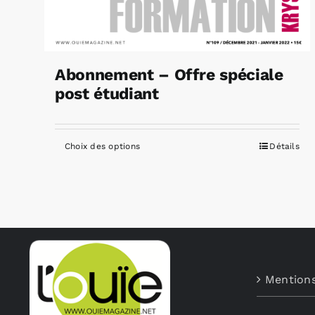
Abonnement – Offre spéciale
post étudiant
Choix des options
Détails
Ce
produit
a
plusieurs
variations.
Les
options
Mentions
peuvent
être