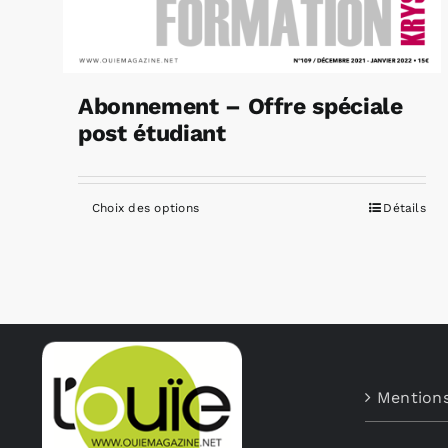
Abonnement – Offre spéciale
post étudiant
Choix des options
Détails
Ce
produit
a
plusieurs
variations.
Les
options
Mentions
peuvent
être