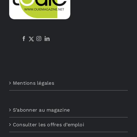
être
choisies
sur
la
page
du
produit
Mentions légales
S’abonner au magazine
Consulter les offres d’emploi