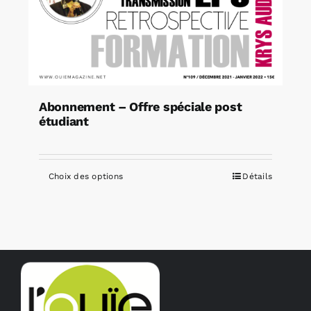
Abonnement – Offre spéciale post
étudiant
Choix des options
Détails
Ce
produit
a
plusieurs
variations.
Les
options
peuvent