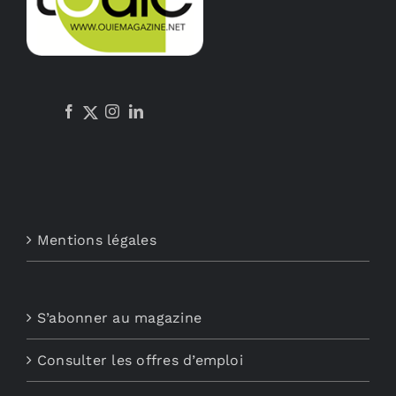
être
choisies
sur
la
page
du
produit
Mentions légales
S’abonner au magazine
Consulter les offres d’emploi