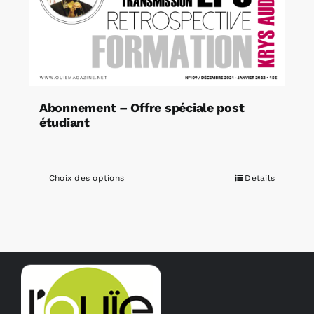
Abonnement – Offre spéciale post
étudiant
Choix des options
Détails
Ce
produit
a
plusieurs
variations.
Les
options
peuvent