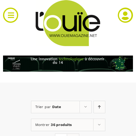
Passer
au
Toggle
contenu
Navigation
Actualités
Produits
RH et emploi
Vidéos
Trier par
Date
Agenda
Montrer
36 produits
Kiosque