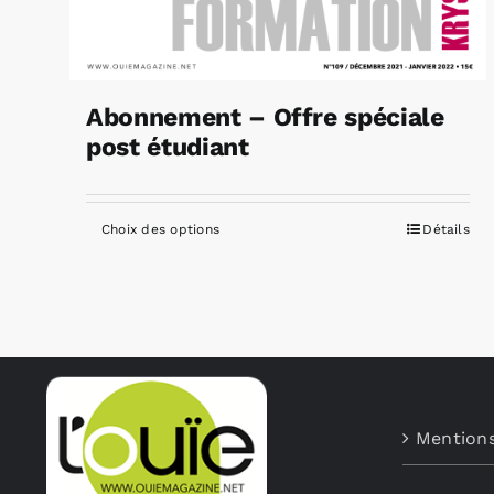
Abonnement – Offre spéciale
post étudiant
Choix des options
Détails
Ce
produit
a
plusieurs
variations.
Les
options
Mentions
peuvent
être